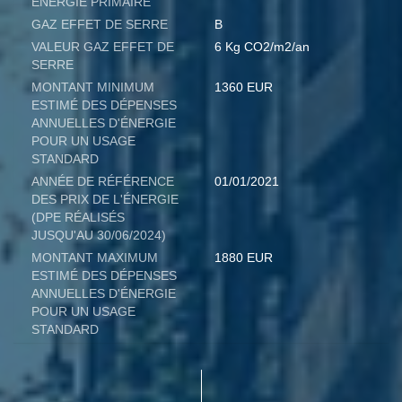
ÉNERGIE PRIMAIRE
GAZ EFFET DE SERRE
B
VALEUR GAZ EFFET DE
6 Kg CO2/m2/an
SERRE
MONTANT MINIMUM
1360 EUR
ESTIMÉ DES DÉPENSES
ANNUELLES D'ÉNERGIE
POUR UN USAGE
STANDARD
ANNÉE DE RÉFÉRENCE
01/01/2021
DES PRIX DE L'ÉNERGIE
(DPE RÉALISÉS
JUSQU'AU 30/06/2024)
MONTANT MAXIMUM
1880 EUR
ESTIMÉ DES DÉPENSES
ANNUELLES D'ÉNERGIE
POUR UN USAGE
STANDARD