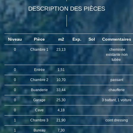
DESCRIPTION DES PIÈCES
Niveau
Pièce
m2
Exp.
Sol
Commentaires
0
Chambre 1
23,13
cheminée
existante non
tubée
0
Entrée
1,51
0
Chambre 2
10,70
passant
0
Buanderie
33,44
chaufferie
0
Garage
25,30
3 battant, 1 voiture
0
Cave
4,18
1
Chambre 3
21,90
coint dressing
1
Bureau
7,30