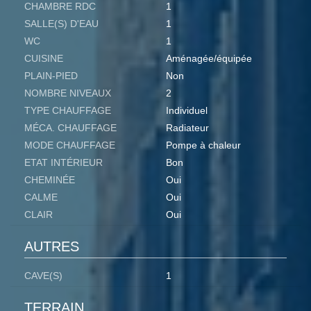
CHAMBRE RDC
1
SALLE(S) D'EAU
1
WC
1
CUISINE
Aménagée/équipée
PLAIN-PIED
Non
NOMBRE NIVEAUX
2
TYPE CHAUFFAGE
Individuel
MÉCA. CHAUFFAGE
Radiateur
MODE CHAUFFAGE
Pompe à chaleur
ETAT INTÉRIEUR
Bon
CHEMINÉE
Oui
CALME
Oui
CLAIR
Oui
AUTRES
CAVE(S)
1
TERRAIN