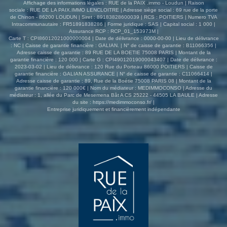
Affichage des informations légales : RUE de la PAIX .immo - Loudun | Raison
bien est exposé sont disponibles sur le site Géorisques :
sociale : RUE DE LA PAIX.IMMO LENCLOITRE | Adresse siège social : 69 rue de la porte
de Chinon - 86200 LOUDUN | Siret : 89183828600039 | RCS : POITIERS | Numero TVA
www.georisques.gouv.fr
Intracommunautaire : FR51891838286 | Forme juridique : SAS | Capital social : 1 000 |
Assurance RCP : RCP_01_153973M |
Carte T : CPI86012021000000004 | Date de délivrance : 0000-00-00 | Lieu de délivrance
: NC | Caisse de garantie financière : GALIAN. | N° de caisse de garantie : B11066356 |
Adresse caisse de garantie : 89 RUE DE LA BOETIE 75008 PARIS | Montant de la
garantie financière : 120 000 | Carte G : CPI49012019000043407 | Date de délivrance :
2023-03-02 | Lieu de délivrance : 120 Rue du Porteau 86000 POITIERS | Caisse de
garantie financière : GALIAN ASSURANCE | N° de caisse de garantie : C11066414 |
Adresse caisse de garantie : 89, Rue de la Boétie 75008 PARIS 08 | Montant de la
garantie financière : 120 000€ | Nom du médiateur : MEDIMMOCONSO | Adresse du
médiateur : 1, allée du Parc de Mesemena Bât A CS 25222 - 44505 LA BAULE | Adresse
du site :
https://medimmoconso.fr/
|
Entreprise juridiquement et financièrement indépendante