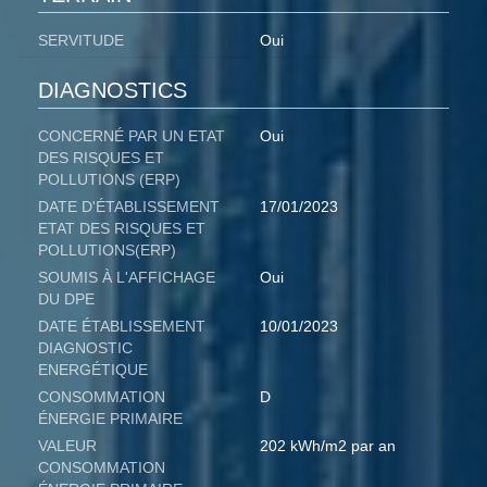
SERVITUDE
Oui
DIAGNOSTICS
CONCERNÉ PAR UN ETAT
Oui
DES RISQUES ET
POLLUTIONS (ERP)
DATE D'ÉTABLISSEMENT
17/01/2023
ETAT DES RISQUES ET
POLLUTIONS(ERP)
SOUMIS À L'AFFICHAGE
Oui
DU DPE
DATE ÉTABLISSEMENT
10/01/2023
DIAGNOSTIC
ENERGÉTIQUE
CONSOMMATION
D
ÉNERGIE PRIMAIRE
VALEUR
202 kWh/m2 par an
CONSOMMATION