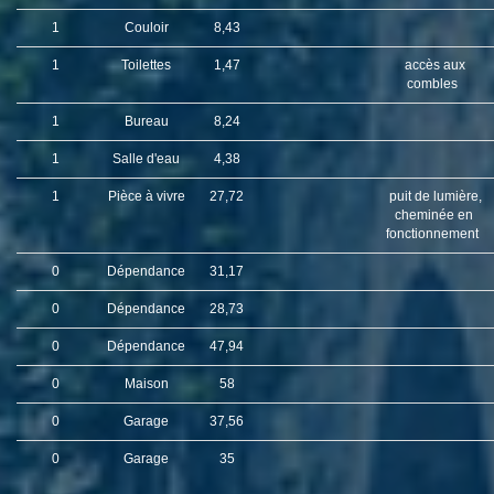
1
Couloir
8,43
1
Toilettes
1,47
accès aux
combles
1
Bureau
8,24
1
Salle d'eau
4,38
1
Pièce à vivre
27,72
puit de lumière,
cheminée en
fonctionnement
0
Dépendance
31,17
0
Dépendance
28,73
0
Dépendance
47,94
0
Maison
58
0
Garage
37,56
0
Garage
35