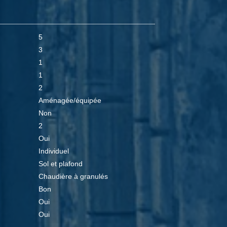
5
3
1
1
2
Aménagée/équipée
Non
2
Oui
Individuel
Sol et plafond
Chaudière à granulés
Bon
Oui
Oui