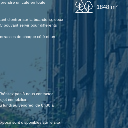
 prendre un café en toute
1848 m²
ant d'entrer sur la buanderie, deux
 pouvant servir pour différents
 terrasses de chaque côté et un
n'hésitez pas à nous contacter.
jet immobilier.
u lundi au vendredi de 8h30 à
xposé sont disponibles sur le site