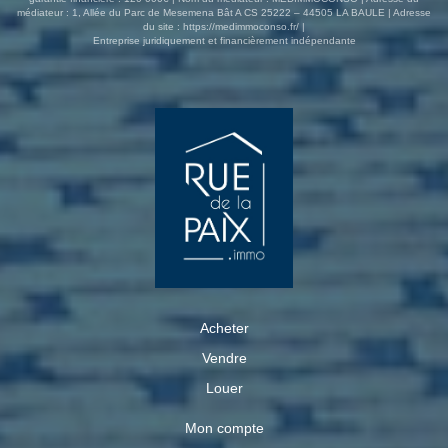
médiateur : 1, Allée du Parc de Mesemena Bât A CS 25222 – 44505 LA BAULE | Adresse
du site :
https://medimmoconso.fr/
|
Entreprise juridiquement et financièrement indépendante
Acheter
Vendre
Louer
Mon compte