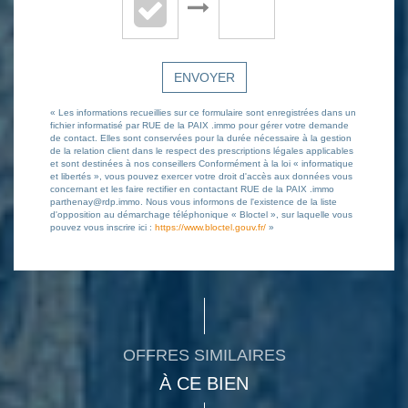
ENVOYER
« Les informations recueillies sur ce formulaire sont enregistrées dans un
fichier informatisé par RUE de la PAIX .immo pour gérer votre demande
de contact. Elles sont conservées pour la durée nécessaire à la gestion
de la relation client dans le respect des prescriptions légales applicables
et sont destinées à nos conseillers Conformément à la loi « informatique
et libertés », vous pouvez exercer votre droit d'accès aux données vous
concernant et les faire rectifier en contactant RUE de la PAIX .immo
parthenay@rdp.immo. Nous vous informons de l'existence de la liste
d'opposition au démarchage téléphonique « Bloctel », sur laquelle vous
pouvez vous inscrire ici :
https://www.bloctel.gouv.fr/
»
OFFRES SIMILAIRES
À CE BIEN