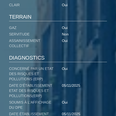
CLAIR
Oui
TERRAIN
GAZ
Oui
SERVITUDE
Non
ASSAINISSEMENT
Oui
COLLECTIF
DIAGNOSTICS
CONCERNÉ PAR UN ETAT
Oui
DES RISQUES ET
POLLUTIONS (ERP)
DATE D'ÉTABLISSEMENT
05/11/2025
ETAT DES RISQUES ET
POLLUTIONS(ERP)
SOUMIS À L'AFFICHAGE
Oui
DU DPE
DATE ÉTABLISSEMENT
05/11/2025