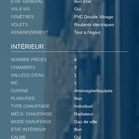
ETAT GÉNÉRAL
Bon Etat
VIS À VIS
Oui
FENÊTRES
PVC Double Vitrage
VOLETS
Roulants électriques
ASSAINISSEMENT
Tout à l'égout
INTÉRIEUR
NOMBRE PIÈCES
4
CHAMBRES
3
SALLE(S) D'EAU
1
WC
1
CUISINE
Aménagée/équipée
PLAIN-PIED
Non
TYPE CHAUFFAGE
Individuel
MÉCA. CHAUFFAGE
Radiateur
MODE CHAUFFAGE
Gaz de ville
ETAT INTÉRIEUR
Bon
CALME
Oui