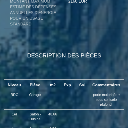
MONTANT MAXIMUM
2160 EUR
ESTIMÉ DES DÉPENSES
ANNUELLES D'ÉNERGIE
POUR UN USAGE
STANDARD
DESCRIPTION DES PIÈCES
Niveau
Pièce
m2
Exp.
Sol
Commentaires
RDC
Garage
porte motorisée +
sous sol isolé
plafond
1er
Salon -
48,66
Cuisine