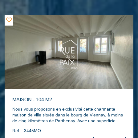
MAISON - 104 M2
Nous vous proposons en exclusivité cette charmante
maison de ville située dans le bourg de Viennay, à moins
de cinq kilomètres de Parthenay. Avec une superficie
habitable de 104 m² répartie sur deux niveaux, cette
Ref. : 3445MO
maison lumineuse offre un cadre de vie agréable et