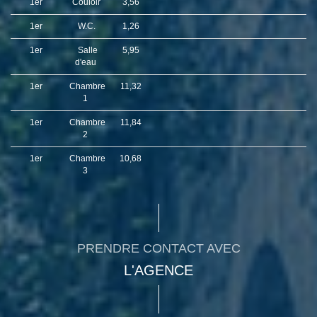
1er
Couloir
3,56
1er
W.C.
1,26
1er
Salle
5,95
d'eau
1er
Chambre
11,32
1
1er
Chambre
11,84
2
1er
Chambre
10,68
3
PRENDRE CONTACT AVEC
L'AGENCE