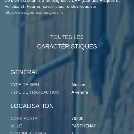
Ce bien est soumis à un diagnostic ERP (État des Risques et
Pollutions). Pour en savoir plus, rendez-vous sur
https://www.georisques.gouv.fr/
TOUTES LES
CARACTÉRISTIQUES
GÉNÉRAL
TYPE DE BIEN
Maison
TYPE DE TRANSACTION
A vendre
LOCALISATION
CODE POSTAL
79200
VILLE
PARTHENAY
NOMBRE ÉTAGES
1