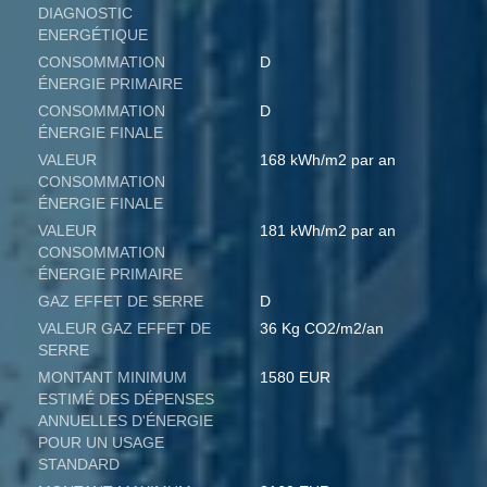
DIAGNOSTIC
ENERGÉTIQUE
CONSOMMATION
D
ÉNERGIE PRIMAIRE
CONSOMMATION
D
ÉNERGIE FINALE
VALEUR
168 kWh/m2 par an
CONSOMMATION
ÉNERGIE FINALE
VALEUR
181 kWh/m2 par an
CONSOMMATION
ÉNERGIE PRIMAIRE
GAZ EFFET DE SERRE
D
VALEUR GAZ EFFET DE
36 Kg CO2/m2/an
SERRE
MONTANT MINIMUM
1580 EUR
ESTIMÉ DES DÉPENSES
ANNUELLES D'ÉNERGIE
POUR UN USAGE
STANDARD