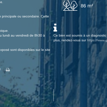
e.
86 m²
 principale ou secondaire. Cette
pique.
u lundi au vendredi de 8h30 à
Ce bien est soumis à un diagnostic 
plus, rendez-vous sur
https://www.g
xposé sont disponibles sur le site