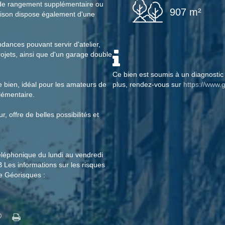
e de rangement supplémentaire ou
907 m²
ison dispose également d'une
ndances pouvant servir d'atelier,
jets, ainsi que d'un garage double
Ce bien est soumis à un diagnostic 
e bien, idéal pour les amateurs de
plus, rendez-vous sur
https://www.g
lémentaire.
r, offre de belles possibilités et
éléphonique du lundi au vendredi
 Les informations sur les risques
te Géorisques :