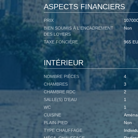
ASPECTS FINANCIERS
PRIX
10700
BIEN SOUMIS À L'ENCADREMENT
Non
DES LOYERS
TAXE FONCIÈRE
965 E
INTÉRIEUR
NOMBRE PIÈCES
4
CHAMBRES
3
CHAMBRE RDC
2
SALLE(S) D'EAU
1
WC
1
CUISINE
Aména
PLAIN-PIED
Non
TYPE CHAUFFAGE
Individ