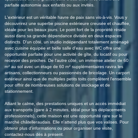
parfaite autonomie aux enfants ou aux invités.
L'extérieur est un véritable havre de paix sans vis-à-vis. Vous y
découvrirez une superbe piscine extérieure creusée et chauffée,
idéale pour les beaux jours. Le point fort de la propriété réside
aussi dans sa grande dépendance divisée en deux espaces
distincts. D'un côté, un studio indépendant totalement aménagé
avec cuisine équipée et belle salle d'eau avec WC offre une
opportunité parfaite pour une activité de gîte, du locatif ou pour
recevoir des proches. De l'autre côté, un immense atelier de 60
m² au sol avec un étage de 60 m² supplémentaires ravira les
artisans, collectionneurs ou passionnés de bricolage. Un carport
extérieur ainsi que de multiples petits toits complètent l'ensemble
pour offrir de nombreuses solutions de stockage et de
stationnement.
Alliant le calme, des prestations uniques et un accès immédiat
aux transports (gare à 2 minutes, idéal pour les déplacements
professionnels), cette maison est une opportunité rare sur le
marché châtelleraudais. Elle n'attend plus que vos valises. Pour
obtenir plus d'informations ou pour organiser une visite,
contactez-nous dès à présent.