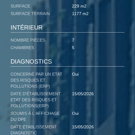
SURFACE
229 m2
SURFACE TERRAIN
1177 m2
INTÉRIEUR
NOMBRE PIÈCES
7
CHAMBRES
5
DIAGNOSTICS
CONCERNÉ PAR UN ETAT
Oui
DES RISQUES ET
POLLUTIONS (ERP)
DATE D'ÉTABLISSEMENT
15/05/2026
ETAT DES RISQUES ET
POLLUTIONS(ERP)
SOUMIS À L'AFFICHAGE
Oui
DU DPE
DATE ÉTABLISSEMENT
15/05/2026
DIAGNOSTIC