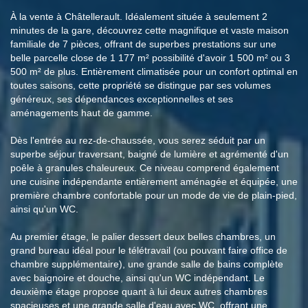
À la vente à Châtellerault. Idéalement située à seulement 2
minutes de la gare, découvrez cette magnifique et vaste maison
familiale de 7 pièces, offrant de superbes prestations sur une
belle parcelle close de 1 177 m² possibilité d'avoir 1 500 m² ou 3
500 m² de plus. Entièrement climatisée pour un confort optimal en
toutes saisons, cette propriété se distingue par ses volumes
généreux, ses dépendances exceptionnelles et ses
aménagements haut de gamme.
Dès l'entrée au rez-de-chaussée, vous serez séduit par un
superbe séjour traversant, baigné de lumière et agrémenté d'un
poêle à granules chaleureux. Ce niveau comprend également
une cuisine indépendante entièrement aménagée et équipée, une
première chambre confortable pour un mode de vie de plain-pied,
ainsi qu'un WC.
Au premier étage, le palier dessert deux belles chambres, un
grand bureau idéal pour le télétravail (ou pouvant faire office de
chambre supplémentaire), une grande salle de bains complète
avec baignoire et douche, ainsi qu'un WC indépendant. Le
deuxième étage propose quant à lui deux autres chambres
spacieuses et une grande salle d'eau avec WC, offrant une