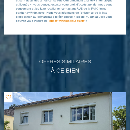
et sont destinées à nos conseillers Conformément à la loi « informatique
et libertés », vous pouvez exercer votre droit d'accès aux données vous
concernant et les faire rectifier en contactant RUE de la PAIX .immo
parthenay@rdp.immo. Nous vous informons de l'existence de la liste
d'opposition au démarchage téléphonique « Bloctel », sur laquelle vous
pouvez vous inscrire ici :
https://www.bloctel.gouv.fr/
»
OFFRES SIMILAIRES
À CE BIEN