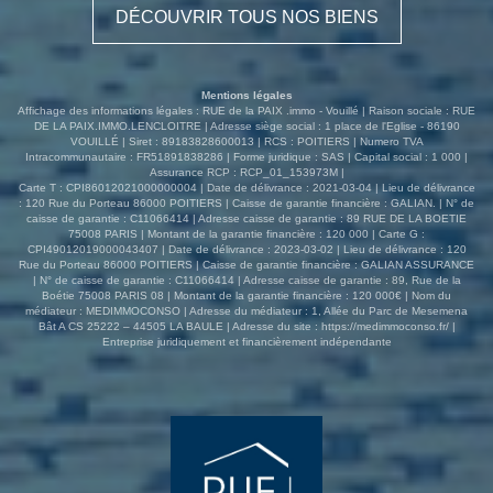
DÉCOUVRIR TOUS NOS BIENS
offrant un potentiel supplémentaire pour créer des
espaces selon vos envies. À l'extérieur, profitez d'un joli
jardin, parfait pour se détendre ou recevoir, ainsi qu'une
cave pour le rangement. Cette maison est une véritable
Mentions légales
opportunité à ne pas manquer ! N'attendez plus pour
Affichage des informations légales : RUE de la PAIX .immo - Vouillé | Raison sociale : RUE
visiter cette belle propriété ! Le standard téléphonique de
DE LA PAIX.IMMO.LENCLOITRE | Adresse siège social : 1 place de l'Eglise - 86190
VOUILLÉ | Siret : 89183828600013 | RCS : POITIERS | Numero TVA
vos agences est ouvert du lundi au vendredi de 8h30 à
Intracommunautaire : FR51891838286 | Forme juridique : SAS | Capital social : 1 000 |
18h30 sans interruption. Ref: 3379CLM Les informations
Assurance RCP : RCP_01_153973M |
sur les risques auxquels ce bien est exposé sont
Carte T : CPI86012021000000004 | Date de délivrance : 2021-03-04 | Lieu de délivrance
: 120 Rue du Porteau 86000 POITIERS | Caisse de garantie financière : GALIAN. | N° de
disponibles sur le site Géorisques :
caisse de garantie : C11066414 | Adresse caisse de garantie : 89 RUE DE LA BOETIE
www.georisques.gouv.fr
75008 PARIS | Montant de la garantie financière : 120 000 | Carte G :
CPI49012019000043407 | Date de délivrance : 2023-03-02 | Lieu de délivrance : 120
Rue du Porteau 86000 POITIERS | Caisse de garantie financière : GALIAN ASSURANCE
| N° de caisse de garantie : C11066414 | Adresse caisse de garantie : 89, Rue de la
Boétie 75008 PARIS 08 | Montant de la garantie financière : 120 000€ | Nom du
médiateur : MEDIMMOCONSO | Adresse du médiateur : 1, Allée du Parc de Mesemena
Bât A CS 25222 – 44505 LA BAULE | Adresse du site :
https://medimmoconso.fr/
|
Entreprise juridiquement et financièrement indépendante