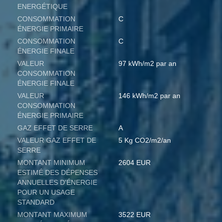
ENERGÉTIQUE
CONSOMMATION
C
ÉNERGIE PRIMAIRE
CONSOMMATION
C
ÉNERGIE FINALE
VALEUR
97 kWh/m2 par an
CONSOMMATION
ÉNERGIE FINALE
VALEUR
146 kWh/m2 par an
CONSOMMATION
ÉNERGIE PRIMAIRE
GAZ EFFET DE SERRE
A
VALEUR GAZ EFFET DE
5 Kg CO2/m2/an
SERRE
MONTANT MINIMUM
2604 EUR
ESTIMÉ DES DÉPENSES
ANNUELLES D'ÉNERGIE
POUR UN USAGE
STANDARD
MONTANT MAXIMUM
3522 EUR