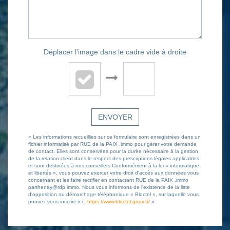
Déplacer l'image dans le cadre vide à droite
ENVOYER
« Les informations recueillies sur ce formulaire sont enregistrées dans un
fichier informatisé par RUE de la PAIX .immo pour gérer votre demande
de contact. Elles sont conservées pour la durée nécessaire à la gestion
de la relation client dans le respect des prescriptions légales applicables
et sont destinées à nos conseillers Conformément à la loi « informatique
et libertés », vous pouvez exercer votre droit d'accès aux données vous
concernant et les faire rectifier en contactant RUE de la PAIX .immo
parthenay@rdp.immo. Nous vous informons de l'existence de la liste
d'opposition au démarchage téléphonique « Bloctel », sur laquelle vous
pouvez vous inscrire ici :
https://www.bloctel.gouv.fr/
»