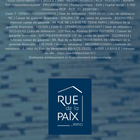
79200 SAINT-MAIXENT-L'ÉCOLE | Siret : 89183828600013 | RCS : POITIERS | Numero
l'extérieur, vous profiterez d'un terrain entièrement clos
TVA Intracommunautaire : FR51891838286 | Forme juridique : SAS | Capital social : 1 000
avec deux accès indépendants, offrant praticité et
| Assurance RCP : RCP_01_153973M |
sécurité au quotidien. Une piscine hors-sol vient
Carte T : CPI86012021000000004 | Date de délivrance : 0000-00-00 | Lieu de délivrance
: NC | Caisse de garantie financière : GALIAN. | N° de caisse de garantie : B11066356 |
compléter l'ensemble et promet d'agréables moments de
Adresse caisse de garantie : 89 RUE DE LA BOETIE 75008 PARIS | Montant de la
détente en famille ou entre amis. Une visite s'impose pour
garantie financière : 120 000 | Carte G : CPI49012019000043407 | Date de délivrance :
découvrir tout son potentiel. Prenez contact avec votre
2023-03-02 | Lieu de délivrance : 120 Rue du Porteau 86000 POITIERS | Caisse de
garantie financière : GALIAN ASSURANCE | N° de caisse de garantie : C11066414 |
agence Rue de la Paix qui vous accueille
Adresse caisse de garantie : 89, Rue de la Boétie 75008 PARIS 08 | Montant de la
téléphoniquement du lundi au vendredi de 8h30 à 18h30
garantie financière : 120 000€ | Nom du médiateur : MEDIMMOCONSO | Adresse du
sans interruption. REF : 3930EC Les informations sur les
médiateur : 1, Allée du Parc de Mesemena Bât A CS 25222 – 44505 LA BAULE | Adresse
du site :
https://medimmoconso.fr/
|
risques auxquels ce bien est exposé sont disponibles sur
Entreprise juridiquement et financièrement indépendante
le site Géorisques : www.georisques.gouv.fr