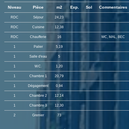
Niveau
Pièce
m2
Exp.
Sol
Commentaires
RDC
Séjour
24,23
RDC
Cuisine
12,38
RDC
Chaufferie
16
WC, MAL, BEC
1
Palier
5,19
1
Salle d'eau
5
1
W.C.
1,20
1
Chambre 1
20,79
1
Dégagement
0,94
1
Chambre 2
12,14
1
Chambre 3
12,30
2
Grenier
73