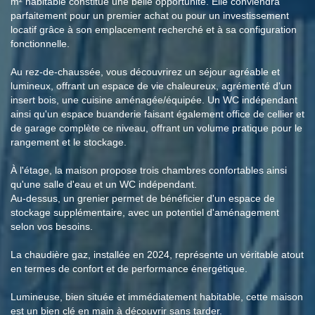
m² habitable constitue une belle opportunité. Elle conviendra
parfaitement pour un premier achat ou pour un investissement
locatif grâce à son emplacement recherché et à sa configuration
fonctionnelle.
Au rez-de-chaussée, vous découvrirez un séjour agréable et
lumineux, offrant un espace de vie chaleureux, agrémenté d'un
insert bois, une cuisine aménagée/équipée. Un WC indépendant
ainsi qu'un espace buanderie faisant également office de cellier et
de garage complète ce niveau, offrant un volume pratique pour le
rangement et le stockage.
À l'étage, la maison propose trois chambres confortables ainsi
qu'une salle d'eau et un WC indépendant.
Au-dessus, un grenier permet de bénéficier d'un espace de
stockage supplémentaire, avec un potentiel d'aménagement
selon vos besoins.
La chaudière gaz, installée en 2024, représente un véritable atout
en termes de confort et de performance énergétique.
Lumineuse, bien située et immédiatement habitable, cette maison
est un bien clé en main à découvrir sans tarder.