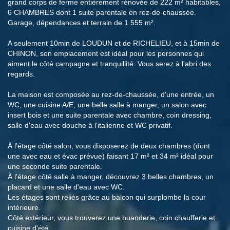
grand corps de ferme entièrement rénovée de 222 m² habitables,
6 CHAMBRES dont 1 suite parentale en rez-de-chaussée.
Garage, dépendances et terrain de 1 555 m².
A seulement 10min de LOUDUN et de RICHELIEU, et à 15min de
CHINON, son emplacement est idéal pour les personnes qui
aiment le côté campagne et tranquillité. Vous serez à l'abri des
regards.
La maison est composée au rez-de-chaussée, d'une entrée, un
WC, une cuisine A/E, une belle salle à manger, un salon avec
insert bois et une suite parentale avec chambre, coin dressing,
salle d'eau avec douche à l'italienne et WC privatif.
À l'étage côté salon, vous disposerez de deux chambres (dont
une avec eau et évac prévue) faisant 17 m² et 34 m² idéal pour
une seconde suite parentale.
À l'étage côté salle à manger, découvrez 3 belles chambres, un
placard et une salle d'eau avec WC.
Les étages sont reliés grâce au balcon qui surplombe la cour
intérieure.
Côté extérieur, vous trouverez une buanderie, coin chaufferie et
cuisine d'été.