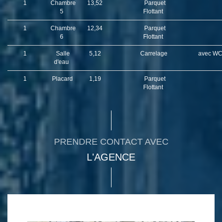
1
Chambre
13,52
Parquet
5
Flottant
1
Chambre
12,34
Parquet
6
Flottant
1
Salle
5,12
Carrelage
avec WC
d'eau
1
Placard
1,19
Parquet
Flottant
PRENDRE CONTACT AVEC
L'AGENCE