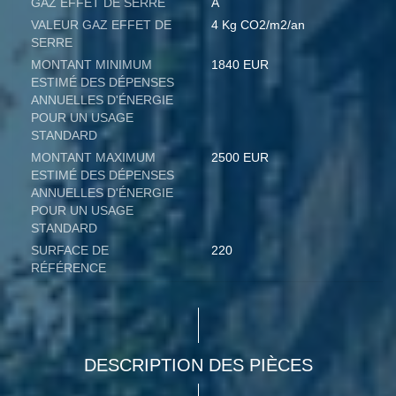
GAZ EFFET DE SERRE
A
VALEUR GAZ EFFET DE
4 Kg CO2/m2/an
SERRE
MONTANT MINIMUM
1840 EUR
ESTIMÉ DES DÉPENSES
ANNUELLES D'ÉNERGIE
POUR UN USAGE
STANDARD
MONTANT MAXIMUM
2500 EUR
ESTIMÉ DES DÉPENSES
ANNUELLES D'ÉNERGIE
POUR UN USAGE
STANDARD
SURFACE DE
220
RÉFÉRENCE
DESCRIPTION DES PIÈCES