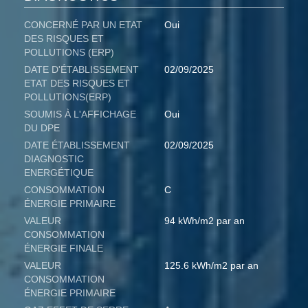
CONCERNÉ PAR UN ETAT
Oui
DES RISQUES ET
POLLUTIONS (ERP)
DATE D'ÉTABLISSEMENT
02/09/2025
ETAT DES RISQUES ET
POLLUTIONS(ERP)
SOUMIS À L'AFFICHAGE
Oui
DU DPE
DATE ÉTABLISSEMENT
02/09/2025
DIAGNOSTIC
ENERGÉTIQUE
CONSOMMATION
C
ÉNERGIE PRIMAIRE
VALEUR
94 kWh/m2 par an
CONSOMMATION
ÉNERGIE FINALE
VALEUR
125.6 kWh/m2 par an
CONSOMMATION
ÉNERGIE PRIMAIRE