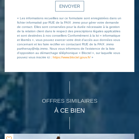
ENVOYER
« Les informations recueillies sur ce formulaire sont enregistrées dans un
fichier informatisé par RUE de la PAIX .immo pour gérer votre demande
de contact. Elles sont conservées pour la durée nécessaire à la gestion
de la relation client dans le respect des prescriptions légales applicables
et sont destinées à nos conseillers Conformément à la loi « informatique
et libertés », vous pouvez exercer votre droit d'accès aux données vous
concernant et les faire rectifier en contactant RUE de la PAIX .immo
parthenay@rdp.immo. Nous vous informons de l'existence de la liste
d'opposition au démarchage téléphonique « Bloctel », sur laquelle vous
pouvez vous inscrire ici :
https://www.bloctel.gouv.fr/
»
OFFRES SIMILAIRES
À CE BIEN