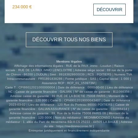
pour vos moments de convivialité, une cuisine
234 000 €
DÉCOUVRIR
indépendante, un bureau, une salle de bain et WC. À
l'étage : Trois belles chambres, une salle d'eau et WC.
Annexes et extérieurs : Attenante à la maison, vous
trouverez une chaufferie/buanderie avec arrière-cuisine,
ainsi que plusieurs dépendances offrant de multiples
DÉCOUVRIR TOUS NOS BIENS
possibilités (atelier, rangement, loisirs?). Le tout est
implanté sur une parcelle arborée de 2 800 m², offrant un
cadre verdoyant et agréable. N'attendez plus et venez
visiter cette magnifique propriété! Le standard
Mentions légales
téléphonique de vos agences est ouvert du lundi au
Affichage des informations légales : RUE de la PAIX .immo - Loudun | Raison
vendredi de 8h30 à 18h30 sans interruption. Réf :
sociale : RUE DE LA PAIX.IMMO LENCLOITRE | Adresse siège social : 69 rue de la porte
de Chinon - 86200 LOUDUN | Siret : 89183828600039 | RCS : POITIERS | Numero TVA
4041NB Les informations sur les risques auxquels ce bien
Intracommunautaire : FR51891838286 | Forme juridique : SAS | Capital social : 1 000 |
est exposé sont disponibles sur le site Géorisques :
Assurance RCP : RCP_01_153973M |
www.georisques.gouv.fr
Carte T : CPI86012021000000004 | Date de délivrance : 0000-00-00 | Lieu de délivrance
: NC | Caisse de garantie financière : GALIAN. | N° de caisse de garantie : B11066356 |
Adresse caisse de garantie : 89 RUE DE LA BOETIE 75008 PARIS | Montant de la
garantie financière : 120 000 | Carte G : CPI49012019000043407 | Date de délivrance :
2023-03-02 | Lieu de délivrance : 120 Rue du Porteau 86000 POITIERS | Caisse de
garantie financière : GALIAN ASSURANCE | N° de caisse de garantie : C11066414 |
Adresse caisse de garantie : 89, Rue de la Boétie 75008 PARIS 08 | Montant de la
garantie financière : 120 000€ | Nom du médiateur : MEDIMMOCONSO | Adresse du
médiateur : 1, allée du Parc de Mesemena Bât A CS 25222 - 44505 LA BAULE | Adresse
du site :
https://medimmoconso.fr/
|
Entreprise juridiquement et financièrement indépendante