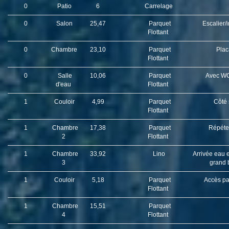
0
Patio
6
Carrelage
0
Salon
25,47
Parquet
Escalier/i
Flottant
0
Chambre
23,10
Parquet
Plac
Flottant
0
Salle
10,06
Parquet
Avec WC
d'eau
Flottant
1
Couloir
4,99
Parquet
Côté 
Flottant
1
Chambre
17,38
Parquet
Répéte
2
Flottant
1
Chambre
33,92
Lino
Arrivée eau e
3
grand 
1
Couloir
5,18
Parquet
Accès par
Flottant
1
Chambre
15,51
Parquet
4
Flottant