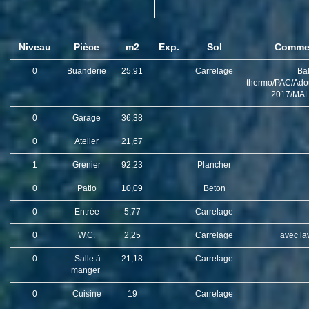
Niveau
Pièce
m2
Exp.
Sol
Commen
0
Buanderie
25,91
Carrelage
Bal
thermo/PAC/Adou
2017/MAL
0
Garage
36,38
0
Atelier
21,67
1
Grenier
92,23
Plancher
0
Patio
10,09
Beton
0
Entrée
5,77
Carrelage
0
W.C.
2,25
Carrelage
avec la
0
Salle à
21,18
Carrelage
manger
0
Cuisine
19
Carrelage