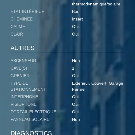
thermodynamique/solaire
ETAT INTÉRIEUR
Bon
CHEMINÉE
Insert
CALME
Oui
CLAIR
Oui
AUTRES
ASCENSEUR
Non
CAVE(S)
1
GRENIER
Oui
TYPE DE
Extérieur, Couvert, Garage
STATIONNEMENT
Fermé
INTERPHONE
Oui
VISIOPHONE
Oui
PORTAIL ÉLECTRIQUE
Oui
PANNEAU SOLAIRE
Non
DIAGNOSTICS