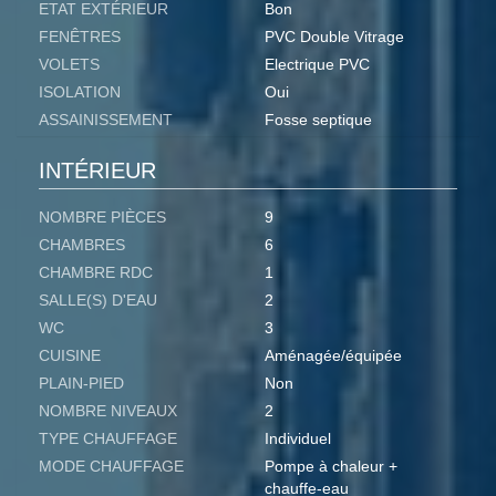
ETAT EXTÉRIEUR
Bon
FENÊTRES
PVC Double Vitrage
VOLETS
Electrique PVC
ISOLATION
Oui
ASSAINISSEMENT
Fosse septique
INTÉRIEUR
NOMBRE PIÈCES
9
CHAMBRES
6
CHAMBRE RDC
1
SALLE(S) D'EAU
2
WC
3
CUISINE
Aménagée/équipée
PLAIN-PIED
Non
NOMBRE NIVEAUX
2
TYPE CHAUFFAGE
Individuel
MODE CHAUFFAGE
Pompe à chaleur +
chauffe-eau