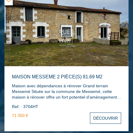
MAISON MESSEME 2 PIÈCE(S) 81.69 M2
Maison avec dépendances à rénover Grand terrain
Messemé Située sur la commune de Messemé, cette
maison à rénover offre un fort potentiel d'aménagement.
Implantée sur un grand terrain, elle s'adresse aussi bien à
Ref. : 3704HT
un projet de résidence principale qu'à un investissement.
Le bien comprend une maison d'habitation offrant,
71 350 €
DÉCOUVRIR
cuisine, salon, une chambre et salle de bain
accompagnée de plusieurs dépendances, offrant de
nombreuses possibilités (stockage, atelier,