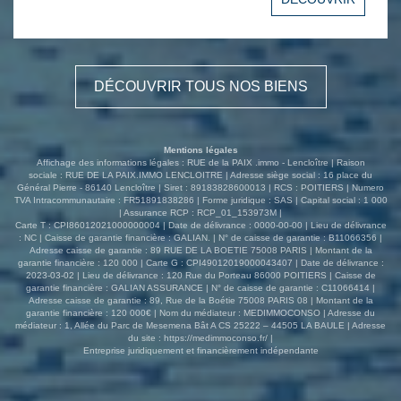
wc. Deuxième logement: environs 55 m² Pièce de vie
avec cuisine ouverte, 2 chambres, salon, salle d'eau avec
wc. grenier aménageable. Atouts: . Entièrement rénové,
pas de travaux à prévoir . Possibilité de louer
indépendamment (compteurs indépendants) . Parking et
DÉCOUVRIR TOUS NOS BIENS
jardin . grenier aménageable Que vous soyez
investisseur, ou si vous rechercher une résidence
principale; ce bien est aménageable selon votre projet.
Pour programmer vos visites: Contactez votre agence rue
Mentions légales
de la paix.immo. Accueil téléphonique du lundi au
Affichage des informations légales : RUE de la PAIX .immo - Lencloître | Raison
vendredi de 8h30à 18h30 pour plus d'informations ou
sociale : RUE DE LA PAIX.IMMO LENCLOITRE | Adresse siège social : 16 place du
Général Pierre - 86140 Lencloître | Siret : 89183828600013 | RCS : POITIERS | Numero
organiser une visite. Ref: 3985DL Les informations sur les
TVA Intracommunautaire : FR51891838286 | Forme juridique : SAS | Capital social : 1 000
risques auxquels ce bien est exposé sont disponibles sur
| Assurance RCP : RCP_01_153973M |
le site Géorisques : www.georisques.gouv.fr
Carte T : CPI86012021000000004 | Date de délivrance : 0000-00-00 | Lieu de délivrance
: NC | Caisse de garantie financière : GALIAN. | N° de caisse de garantie : B11066356 |
Adresse caisse de garantie : 89 RUE DE LA BOETIE 75008 PARIS | Montant de la
garantie financière : 120 000 | Carte G : CPI49012019000043407 | Date de délivrance :
2023-03-02 | Lieu de délivrance : 120 Rue du Porteau 86000 POITIERS | Caisse de
garantie financière : GALIAN ASSURANCE | N° de caisse de garantie : C11066414 |
Adresse caisse de garantie : 89, Rue de la Boétie 75008 PARIS 08 | Montant de la
garantie financière : 120 000€ | Nom du médiateur : MEDIMMOCONSO | Adresse du
médiateur : 1, Allée du Parc de Mesemena Bât A CS 25222 – 44505 LA BAULE | Adresse
du site :
https://medimmoconso.fr/
|
Entreprise juridiquement et financièrement indépendante