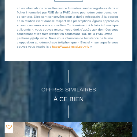
« Les informations recueillies sur ce formulaire sont enregistrées dans un
fichier informatisé par RUE de la PAIX .immo pour gérer votre demande
de contact. Elles sont conservées pour la durée nécessaire à la gestion
de la relation client dans le respect des prescriptions légales applicables
et sont destinées à nos conseillers Conformément à la loi « informatique
et libertés », vous pouvez exercer votre droit d'accès aux données vous
concernant et les faire rectifier en contactant RUE de la PAIX .immo
parthenay@rdp.immo. Nous vous informons de l'existence de la liste
d'opposition au démarchage téléphonique « Bloctel », sur laquelle vous
pouvez vous inscrire ici :
https://www.bloctel.gouv.fr/
»
OFFRES SIMILAIRES
À CE BIEN