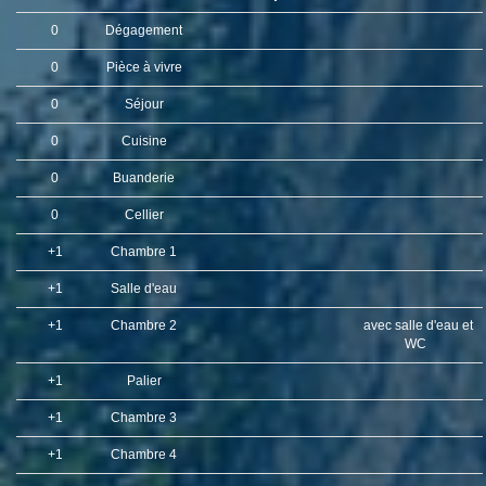
0
Dégagement
0
Pièce à vivre
0
Séjour
0
Cuisine
0
Buanderie
0
Cellier
+1
Chambre 1
+1
Salle d'eau
+1
Chambre 2
avec salle d'eau et
WC
+1
Palier
+1
Chambre 3
+1
Chambre 4