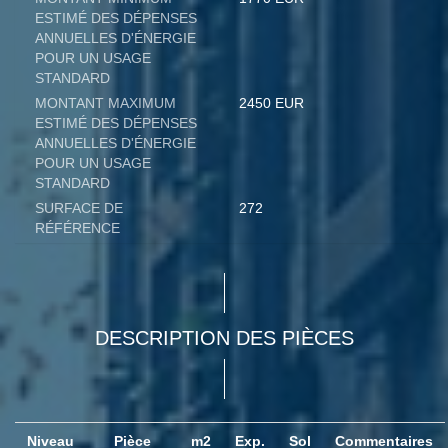
ESTIMÉ DES DÉPENSES
ANNUELLES D'ÉNERGIE
POUR UN USAGE
STANDARD
MONTANT MAXIMUM
2450 EUR
ESTIMÉ DES DÉPENSES
ANNUELLES D'ÉNERGIE
POUR UN USAGE
STANDARD
SURFACE DE
272
RÉFÉRENCE
DESCRIPTION DES PIÈCES
Niveau
Pièce
m2
Exp.
Sol
Commentaires