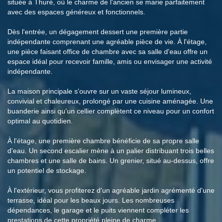
située à Thuré, où le charme de l'ancien se marie parfaitement
avec des espaces généreux et fonctionnels.
Dès l'entrée, un dégagement dessert une première partie
indépendante comprenant une agréable pièce de vie. À l'étage,
une pièce faisant office de chambre avec sa salle d'eau offre un
espace idéal pour recevoir famille, amis ou envisager une activité
indépendante.
La maison principale s'ouvre sur un vaste séjour lumineux,
convivial et chaleureux, prolongé par une cuisine aménagée. Une
buanderie ainsi qu'un cellier complètent ce niveau pour un confort
optimal au quotidien.
À l'étage, une première chambre bénéficie de sa propre salle
d'eau. Un second escalier mène à un palier distribuant trois belles
chambres et une salle de bains. Un grenier, situé au-dessus, offre
un potentiel de stockage.
À l'extérieur, vous profiterez d'un agréable jardin agrémenté d'une
terrasse, idéal pour les beaux jours. Les nombreuses
dépendances, le garage et le puits viennent compléter les
prestations de cette propriété pleine de charme.