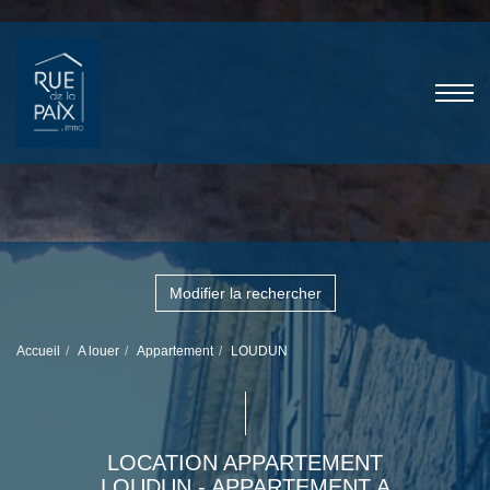
Modifier la rechercher
Accueil
A louer
Appartement
LOUDUN
LOCATION APPARTEMENT
LOUDUN - APPARTEMENT A