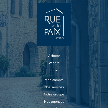
d'entrée et 392.13€ pour les honoraires de visite,
rédaction du bail et traitement du dossier. REF : 481LR
Réalisez votre dossier directement sur la plateforme
ZELOK ! Les informations sur les risques auxquels ce
bien est exposé sont disponibles sur le site Géorisques:
www.georisques.gouv.fr
Acheter
Vendre
Louer
Mon compte
Nos services
Notre groupe
Nos agences