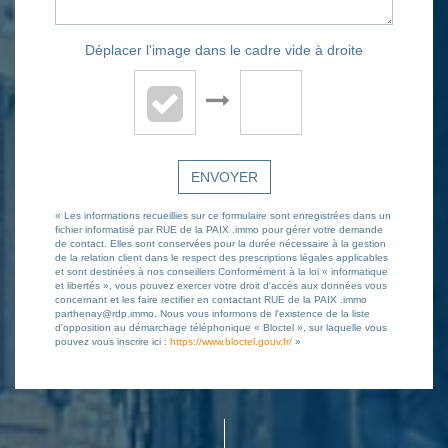
Déplacer l'image dans le cadre vide à droite
ENVOYER
« Les informations recueillies sur ce formulaire sont enregistrées dans un
fichier informatisé par RUE de la PAIX .immo pour gérer votre demande
de contact. Elles sont conservées pour la durée nécessaire à la gestion
de la relation client dans le respect des prescriptions légales applicables
et sont destinées à nos conseillers Conformément à la loi « informatique
et libertés », vous pouvez exercer votre droit d'accès aux données vous
concernant et les faire rectifier en contactant RUE de la PAIX .immo
parthenay@rdp.immo. Nous vous informons de l'existence de la liste
d'opposition au démarchage téléphonique « Bloctel », sur laquelle vous
pouvez vous inscrire ici :
https://www.bloctel.gouv.fr/
»