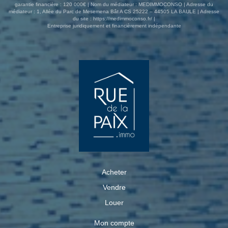
garantie financière : 120 000€ | Nom du médiateur : MEDIMMOCONSO | Adresse du
médiateur : 1, Allée du Parc de Mesemena Bât A CS 25222 – 44505 LA BAULE | Adresse
du site :
https://medimmoconso.fr/
|
Entreprise juridiquement et financièrement indépendante
Acheter
Vendre
Louer
Mon compte