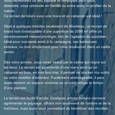
Vous recherchez un lieu paisible et verdoyant pour vous
détendre, vous retrouver en famille ou entre amis, et profiter de la
nature.
Ce terrain de loisirs avec une mare et un cabanon est idéal !
Situé à quelques minutes seulement de Mirebeau, ce terrain de
loisirs non constructible d'une superficie de 2098 m² offre un
environnement naturel privilégié, loin de l'agitation du quotidien.
Idéal pour vos week-ends à la campagne, vos barbecues
estivaux, ou tout simplement pour vous ressourcer dans un cadre
serein.
Dès votre arrivée, vous serez séduit par le calme qui règne sur
les lieux. Le terrain est agrémenté d'une mare ainsi qu'un
cabanon en bois, en très bon état. Il permet de stocker vos outils
ou votre mobilier d'extérieur. Facilement aménageable, il peut
aussi devenir un espace convivial ou un petit refuge le temps
d'une journée.
Le terrain est facile d'accès. Quelques arbres fruitiers viennent
agrémenter le paysage, offrant non seulement de l'ombre et de la
fraîcheur, mais aussi vous permettant de bénéficier des récoltes.