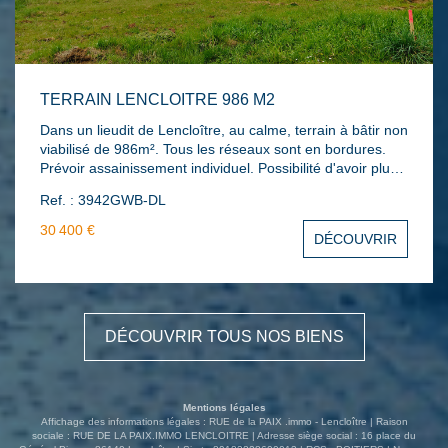
TERRAIN LENCLOITRE 986 M2
Dans un lieudit de Lencloître, au calme, terrain à bâtir non
viabilisé de 986m². Tous les réseaux sont en bordures.
Prévoir assainissement individuel. Possibilité d'avoir plus
de terrain. Le standard téléphonique de vos agences est
Ref. : 3942GWB-DL
ouvert du lundi au vendredi de 8h30 à 18h30
sans interruption. #réf 3942GWB. Les informations sur les
30 400 €
DÉCOUVRIR
risques auxquels ce bien est exposé sont disponibles sur
le site Géorisques : www.georisques.gouv.fr
DÉCOUVRIR TOUS NOS BIENS
Mentions légales
Affichage des informations légales : RUE de la PAIX .immo - Lencloître | Raison
sociale : RUE DE LA PAIX.IMMO LENCLOITRE | Adresse siège social : 16 place du