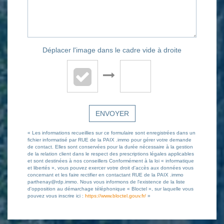
Déplacer l'image dans le cadre vide à droite
ENVOYER
« Les informations recueillies sur ce formulaire sont enregistrées dans un
fichier informatisé par RUE de la PAIX .immo pour gérer votre demande
de contact. Elles sont conservées pour la durée nécessaire à la gestion
de la relation client dans le respect des prescriptions légales applicables
et sont destinées à nos conseillers Conformément à la loi « informatique
et libertés », vous pouvez exercer votre droit d'accès aux données vous
concernant et les faire rectifier en contactant RUE de la PAIX .immo
parthenay@rdp.immo. Nous vous informons de l'existence de la liste
d'opposition au démarchage téléphonique « Bloctel », sur laquelle vous
pouvez vous inscrire ici :
https://www.bloctel.gouv.fr/
»