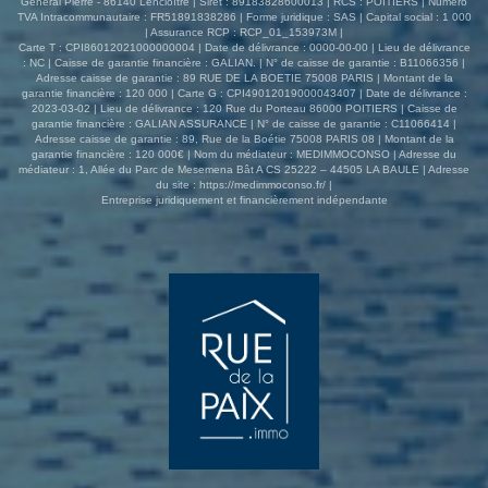
Général Pierre - 86140 Lencloître | Siret : 89183828600013 | RCS : POITIERS | Numero
TVA Intracommunautaire : FR51891838286 | Forme juridique : SAS | Capital social : 1 000
| Assurance RCP : RCP_01_153973M |
Carte T : CPI86012021000000004 | Date de délivrance : 0000-00-00 | Lieu de délivrance
: NC | Caisse de garantie financière : GALIAN. | N° de caisse de garantie : B11066356 |
Adresse caisse de garantie : 89 RUE DE LA BOETIE 75008 PARIS | Montant de la
garantie financière : 120 000 | Carte G : CPI49012019000043407 | Date de délivrance :
2023-03-02 | Lieu de délivrance : 120 Rue du Porteau 86000 POITIERS | Caisse de
garantie financière : GALIAN ASSURANCE | N° de caisse de garantie : C11066414 |
Adresse caisse de garantie : 89, Rue de la Boétie 75008 PARIS 08 | Montant de la
garantie financière : 120 000€ | Nom du médiateur : MEDIMMOCONSO | Adresse du
médiateur : 1, Allée du Parc de Mesemena Bât A CS 25222 – 44505 LA BAULE | Adresse
du site :
https://medimmoconso.fr/
|
Entreprise juridiquement et financièrement indépendante