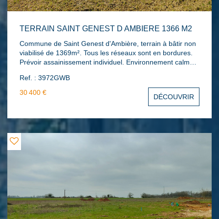
TERRAIN SAINT GENEST D AMBIERE 1366 M2
Commune de Saint Genest d'Ambière, terrain à bâtir non
viabilisé de 1369m². Tous les réseaux sont en bordures.
Prévoir assainissement individuel. Environnement calme
et terrain plat. Le standard téléphonique de vos agences
Ref. : 3972GWB
est ouvert du lundi au vendredi de 8h30 à 18h30
sans interruption. #réf 3972GWB. Les informations sur les
30 400 €
DÉCOUVRIR
risques auxquels ce bien est exposé sont disponibles sur
le site Géorisques : www.georisques.gouv.fr