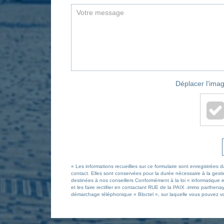
Déplacer l'imag
« Les informations recueillies sur ce formulaire sont enregistrée
contact. Elles sont conservées pour la durée nécessaire à la gestio
destinées à nos conseillers Conformément à la loi « informatique 
et les faire rectifier en contactant RUE de la PAIX .immo parthena
démarchage téléphonique « Bloctel », sur laquelle vous pouvez vou