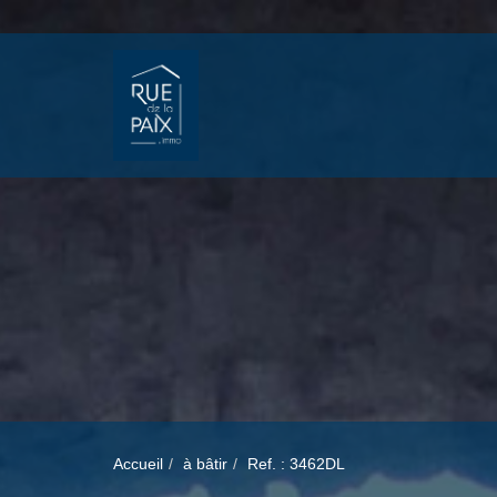
Accueil
à bâtir
Ref. : 3462DL