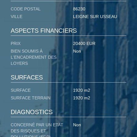
CODE POSTAL
86230
VILLE
LEIGNE SUR USSEAU
ASPECTS FINANCIERS
PRIX
20400 EUR
BIEN SOUMIS À
Non
L'ENCADREMENT DES
LOYERS
SURFACES
SURFACE
1920 m2
SURFACE TERRAIN
1920 m2
DIAGNOSTICS
CONCERNÉ PAR UN ETAT
Non
DES RISQUES ET
POLLUTIONS (ERP)