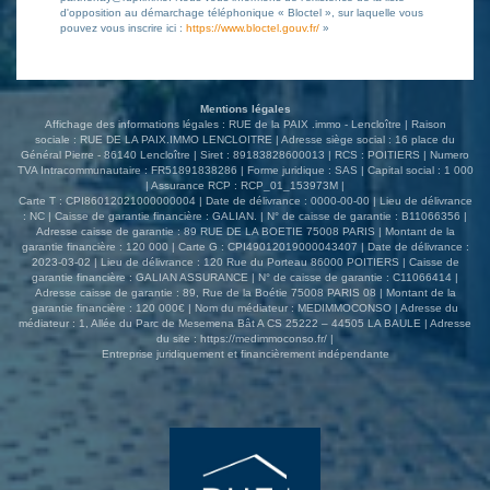
d'opposition au démarchage téléphonique « Bloctel », sur laquelle vous
pouvez vous inscrire ici :
https://www.bloctel.gouv.fr/
»
Mentions légales
Affichage des informations légales : RUE de la PAIX .immo - Lencloître | Raison
sociale : RUE DE LA PAIX.IMMO LENCLOITRE | Adresse siège social : 16 place du
Général Pierre - 86140 Lencloître | Siret : 89183828600013 | RCS : POITIERS | Numero
TVA Intracommunautaire : FR51891838286 | Forme juridique : SAS | Capital social : 1 000
| Assurance RCP : RCP_01_153973M |
Carte T : CPI86012021000000004 | Date de délivrance : 0000-00-00 | Lieu de délivrance
: NC | Caisse de garantie financière : GALIAN. | N° de caisse de garantie : B11066356 |
Adresse caisse de garantie : 89 RUE DE LA BOETIE 75008 PARIS | Montant de la
garantie financière : 120 000 | Carte G : CPI49012019000043407 | Date de délivrance :
2023-03-02 | Lieu de délivrance : 120 Rue du Porteau 86000 POITIERS | Caisse de
garantie financière : GALIAN ASSURANCE | N° de caisse de garantie : C11066414 |
Adresse caisse de garantie : 89, Rue de la Boétie 75008 PARIS 08 | Montant de la
garantie financière : 120 000€ | Nom du médiateur : MEDIMMOCONSO | Adresse du
médiateur : 1, Allée du Parc de Mesemena Bât A CS 25222 – 44505 LA BAULE | Adresse
du site :
https://medimmoconso.fr/
|
Entreprise juridiquement et financièrement indépendante