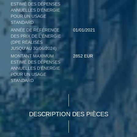
ESTIMÉ DES DÉPENSES
ANNUELLES D'ÉNERGIE
POUR UN USAGE
STANDARD
ANNÉE DE RÉFÉRENCE
01/01/2021
DES PRIX DE L'ÉNERGIE
(DPE RÉALISÉS
JUSQU'AU 30/06/2024)
MONTANT MAXIMUM
2852 EUR
ESTIMÉ DES DÉPENSES
ANNUELLES D'ÉNERGIE
POUR UN USAGE
STANDARD
DESCRIPTION DES PIÈCES