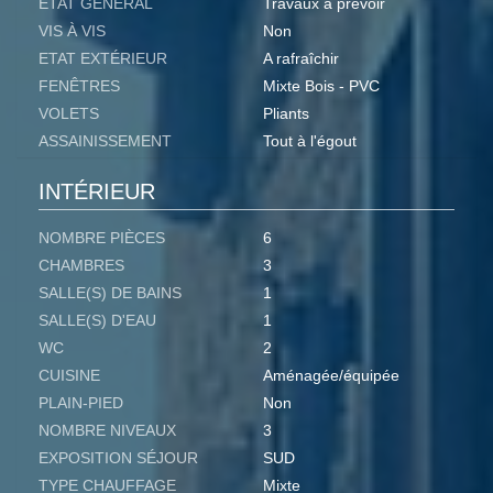
ETAT GÉNÉRAL
Travaux à prévoir
VIS À VIS
Non
ETAT EXTÉRIEUR
A rafraîchir
FENÊTRES
Mixte Bois - PVC
VOLETS
Pliants
ASSAINISSEMENT
Tout à l'égout
INTÉRIEUR
NOMBRE PIÈCES
6
CHAMBRES
3
SALLE(S) DE BAINS
1
SALLE(S) D'EAU
1
WC
2
CUISINE
Aménagée/équipée
PLAIN-PIED
Non
NOMBRE NIVEAUX
3
EXPOSITION SÉJOUR
SUD
TYPE CHAUFFAGE
Mixte