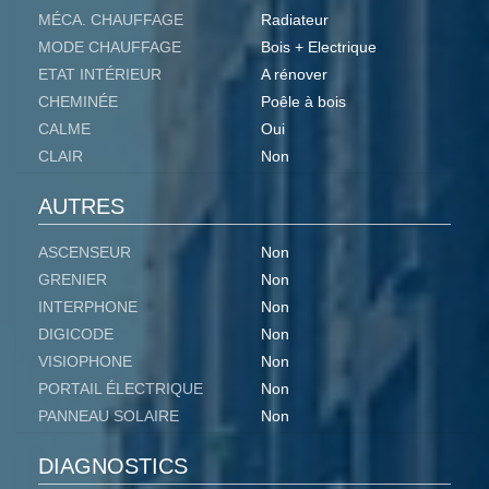
MÉCA. CHAUFFAGE
Radiateur
MODE CHAUFFAGE
Bois + Electrique
ETAT INTÉRIEUR
A rénover
CHEMINÉE
Poêle à bois
CALME
Oui
CLAIR
Non
AUTRES
ASCENSEUR
Non
GRENIER
Non
INTERPHONE
Non
DIGICODE
Non
VISIOPHONE
Non
PORTAIL ÉLECTRIQUE
Non
PANNEAU SOLAIRE
Non
DIAGNOSTICS