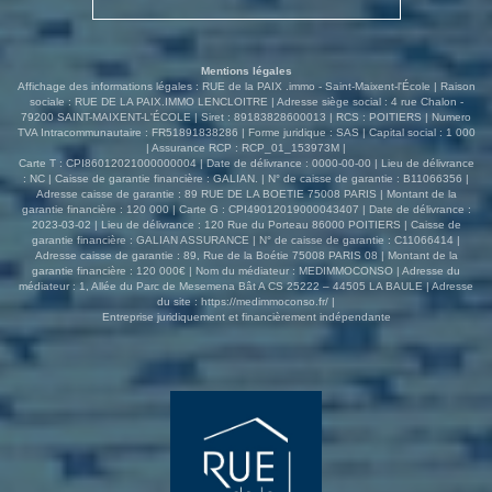
dressing, ainsi qu'une pièce pouvant être aménagée
selon vos besoins. Le coup de coeur se poursuit à
l'extérieur avec un magnifique terrain clos et arboré
Mentions légales
d'environ 1860m2 sans aucun vis-à-vis agrémenté d'une
Affichage des informations légales : RUE de la PAIX .immo - Saint-Maixent-l'École | Raison
belle terrasse ensoleillée, bien exposé avec store banne.
sociale : RUE DE LA PAIX.IMMO LENCLOITRE | Adresse siège social : 4 rue Chalon -
79200 SAINT-MAIXENT-L'ÉCOLE | Siret : 89183828600013 | RCS : POITIERS | Numero
Pour organiser une visite sur ce bien, contactez votre
TVA Intracommunautaire : FR51891838286 | Forme juridique : SAS | Capital social : 1 000
agence Rue de la paix qui vous accueille
| Assurance RCP : RCP_01_153973M |
téléphoniquement du Lundi au Vendredi de 8h30 à 18h30
Carte T : CPI86012021000000004 | Date de délivrance : 0000-00-00 | Lieu de délivrance
: NC | Caisse de garantie financière : GALIAN. | N° de caisse de garantie : B11066356 |
non-stop. REF : 3476EC Les informations sur les risques
Adresse caisse de garantie : 89 RUE DE LA BOETIE 75008 PARIS | Montant de la
auxquels ce bien est exposé sont disponibles sur le site
garantie financière : 120 000 | Carte G : CPI49012019000043407 | Date de délivrance :
Géorisques : www.georisques.gouv.fr
2023-03-02 | Lieu de délivrance : 120 Rue du Porteau 86000 POITIERS | Caisse de
garantie financière : GALIAN ASSURANCE | N° de caisse de garantie : C11066414 |
Adresse caisse de garantie : 89, Rue de la Boétie 75008 PARIS 08 | Montant de la
garantie financière : 120 000€ | Nom du médiateur : MEDIMMOCONSO | Adresse du
médiateur : 1, Allée du Parc de Mesemena Bât A CS 25222 – 44505 LA BAULE | Adresse
du site :
https://medimmoconso.fr/
|
Entreprise juridiquement et financièrement indépendante