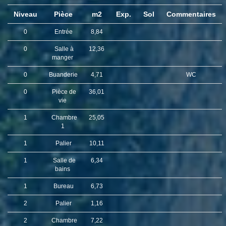
Niveau
Pièce
m2
Exp.
Sol
Commentaires
0
Entrée
8,84
0
Salle à
12,36
manger
0
Buanderie
4,71
WC
0
Pièce de
36,01
vie
1
Chambre
25,05
1
1
Palier
10,11
1
Salle de
6,34
bains
1
Bureau
6,73
2
Palier
1,16
2
Chambre
7,22