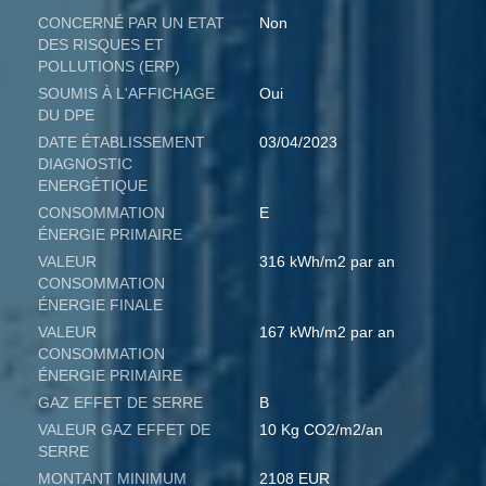
CONCERNÉ PAR UN ETAT
Non
DES RISQUES ET
POLLUTIONS (ERP)
SOUMIS À L'AFFICHAGE
Oui
DU DPE
DATE ÉTABLISSEMENT
03/04/2023
DIAGNOSTIC
ENERGÉTIQUE
CONSOMMATION
E
ÉNERGIE PRIMAIRE
VALEUR
316 kWh/m2 par an
CONSOMMATION
ÉNERGIE FINALE
VALEUR
167 kWh/m2 par an
CONSOMMATION
ÉNERGIE PRIMAIRE
GAZ EFFET DE SERRE
B
VALEUR GAZ EFFET DE
10 Kg CO2/m2/an
SERRE
MONTANT MINIMUM
2108 EUR