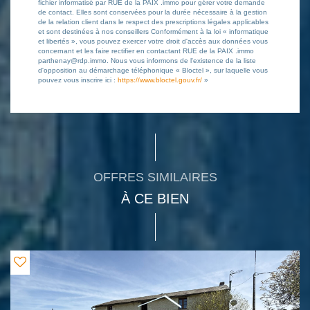
fichier informatisé par RUE de la PAIX .immo pour gérer votre demande
de contact. Elles sont conservées pour la durée nécessaire à la gestion
de la relation client dans le respect des prescriptions légales applicables
et sont destinées à nos conseillers Conformément à la loi « informatique
et libertés », vous pouvez exercer votre droit d'accès aux données vous
concernant et les faire rectifier en contactant RUE de la PAIX .immo
parthenay@rdp.immo. Nous vous informons de l'existence de la liste
d'opposition au démarchage téléphonique « Bloctel », sur laquelle vous
pouvez vous inscrire ici :
https://www.bloctel.gouv.fr/
»
OFFRES SIMILAIRES
À CE BIEN