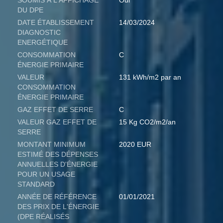
SOUMIS À L'AFFICHAGE
Oui
DU DPE
DATE ÉTABLISSEMENT
14/03/2024
DIAGNOSTIC
ENERGÉTIQUE
CONSOMMATION
C
ÉNERGIE PRIMAIRE
VALEUR
131 kWh/m2 par an
CONSOMMATION
ÉNERGIE PRIMAIRE
GAZ EFFET DE SERRE
C
VALEUR GAZ EFFET DE
15 Kg CO2/m2/an
SERRE
MONTANT MINIMUM
2020 EUR
ESTIMÉ DES DÉPENSES
ANNUELLES D'ÉNERGIE
POUR UN USAGE
STANDARD
ANNÉE DE RÉFÉRENCE
01/01/2021
DES PRIX DE L'ÉNERGIE
(DPE RÉALISÉS