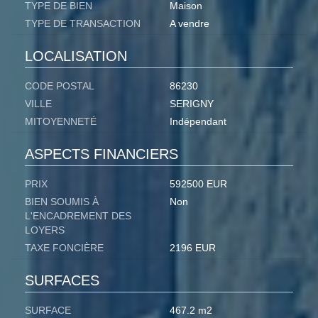
TYPE DE BIEN
Maison
TYPE DE TRANSACTION
A vendre
LOCALISATION
CODE POSTAL
86230
VILLE
SERIGNY
MITOYENNETÉ
Indépendant
ASPECTS FINANCIERS
PRIX
592500 EUR
BIEN SOUMIS À
Non
L'ENCADREMENT DES
LOYERS
TAXE FONCIÈRE
2196 EUR
SURFACES
SURFACE
467.2 m2