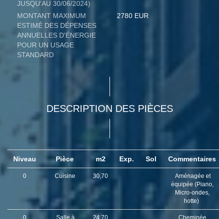
JUSQU'AU 30/06/2024)
MONTANT MAXIMUM
2780 EUR
ESTIMÉ DES DÉPENSES
ANNUELLES D'ÉNERGIE
POUR UN USAGE
STANDARD
DESCRIPTION DES PIÈCES
Niveau
Pièce
m2
Exp.
Sol
Commentaires
0
Cuisine
30,70
Aménagée et
équipée (Piano,
Micro-ondes,
hotte)
0
Salle à
24,70
Cheminée