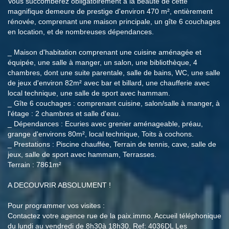
Vous succomberez obligatoirement à la beauté de cette
magnifique demeure de prestige d'environ 470 m², entièrement
rénovée, comprenant une maison principale, un gîte 6 couchages
en location, et de nombreuses dépendances.
_ Maison d'habitation comprenant une cuisine aménagée et
équipée, une salle à manger, un salon, une bibliothèque, 4
chambres, dont une suite parentale, salle de bains, WC, une salle
de jeux d'environ 82m² avec bar et billard, une chaufferie avec
local technique, une salle de sport avec hammam.
_ Gîte 6 couchages : comprenant cuisine, salon/salle à manger, à
l'étage : 2 chambres et salle d'eau.
_ Dépendances : Ecuries avec grenier aménageable, préau,
grange d'environs 80m², local technique, Toits à cochons.
_ Prestations : Piscine chauffée, Terrain de tennis, cave, salle de
jeux, salle de sport avec hammam, Terrasses.
Terrain : 7861m²
A DECOUVRIR ABSOLUMENT !
Pour programmer vos visites :
Contactez votre agence rue de la paix.immo. Accueil téléphonique
du lundi au vendredi de 8h30à 18h30. Ref: 4036DL Les