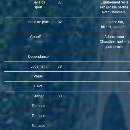
Salle de
81
Equipement reste
sport
(en grosse partie)
avec Hammam
Salle de jeux
82
Espace bar,
billard, canapés
Chaufferie
Adoucisseur,
Chaudière fuel + à
géothermie
Dépendance
Logement
78
Préau
Cave
Grange
80
Terrasse
Terrasse
Terrasse