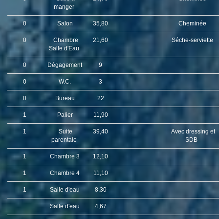
manger
0
Salon
35,80
Cheminée
0
Chambre
21,60
Séche-serviette
Salle d'Eau
0
Dégagement
9
0
W.C.
3
0
Bureau
22
1
Palier
11,90
1
Suite
39,40
Avec dressing et
parentale
SDB
1
Chambre 3
12,10
1
Chambre 4
11,10
1
Salle d'eau
8,30
Salle d'eau
4,67