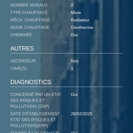
NOMBRE NIVEAUX
2
TYPE CHAUFFAGE
Mixte
MÉCA. CHAUFFAGE
Radiateur
MODE CHAUFFAGE
Géothermie
CHEMINÉE
Oui
AUTRES
ASCENSEUR
Non
CAVE(S)
1
DIAGNOSTICS
CONCERNÉ PAR UN ETAT
Oui
DES RISQUES ET
POLLUTIONS (ERP)
DATE D'ÉTABLISSEMENT
28/02/2025
ETAT DES RISQUES ET
POLLUTIONS(ERP)