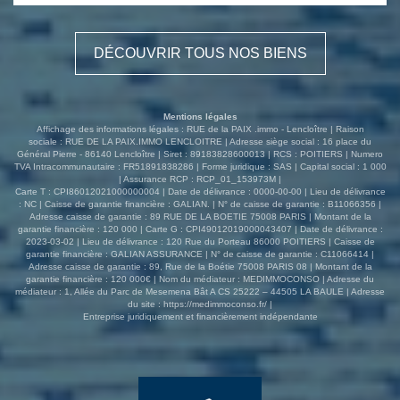
détente . Deux chambres supplémentaires Extérieurs:
Vous serez séduits par un environnement calme et
privilégié comprenant : . Plusieurs dépendances . Un
DÉCOUVRIR TOUS NOS BIENS
hangar pour abriter vos véhicules . Un authentique four à
pain . Une superbe terrasse sans vis-à-vis, parfaite pour
profiter des beaux jours . En complément, un terrain
d'environ 3 800 m², offrant de nombreuses possibilités
Mentions légales
Une propriété unique alliant charme, espace et tranquillité
Affichage des informations légales : RUE de la PAIX .immo - Lencloître | Raison
? une visite s'impose ! Pour programmer vos visites:
sociale : RUE DE LA PAIX.IMMO LENCLOITRE | Adresse siège social : 16 place du
Général Pierre - 86140 Lencloître | Siret : 89183828600013 | RCS : POITIERS | Numero
Contactez votre agence rue de la paix.immo. Accueil
TVA Intracommunautaire : FR51891838286 | Forme juridique : SAS | Capital social : 1 000
téléphonique du lundi au vendredi de 8h30à 18h30 pour
| Assurance RCP : RCP_01_153973M |
plus d'informations ou organiser une visite. Ref: 3588DL
Carte T : CPI86012021000000004 | Date de délivrance : 0000-00-00 | Lieu de délivrance
: NC | Caisse de garantie financière : GALIAN. | N° de caisse de garantie : B11066356 |
Les informations sur les risques auxquels ce bien est
Adresse caisse de garantie : 89 RUE DE LA BOETIE 75008 PARIS | Montant de la
exposé sont disponibles sur le site Géorisques :
garantie financière : 120 000 | Carte G : CPI49012019000043407 | Date de délivrance :
www.georisques.gouv.fr
2023-03-02 | Lieu de délivrance : 120 Rue du Porteau 86000 POITIERS | Caisse de
garantie financière : GALIAN ASSURANCE | N° de caisse de garantie : C11066414 |
Adresse caisse de garantie : 89, Rue de la Boétie 75008 PARIS 08 | Montant de la
garantie financière : 120 000€ | Nom du médiateur : MEDIMMOCONSO | Adresse du
médiateur : 1, Allée du Parc de Mesemena Bât A CS 25222 – 44505 LA BAULE | Adresse
du site :
https://medimmoconso.fr/
|
Entreprise juridiquement et financièrement indépendante