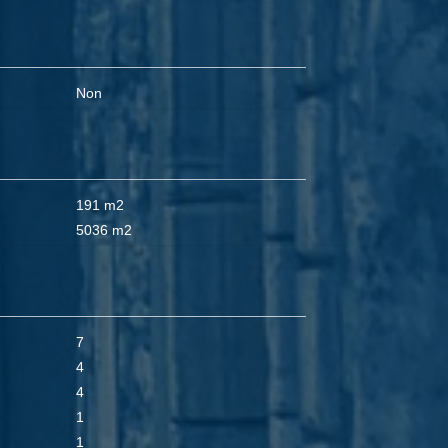
Non
191 m2
5036 m2
7
4
4
1
1