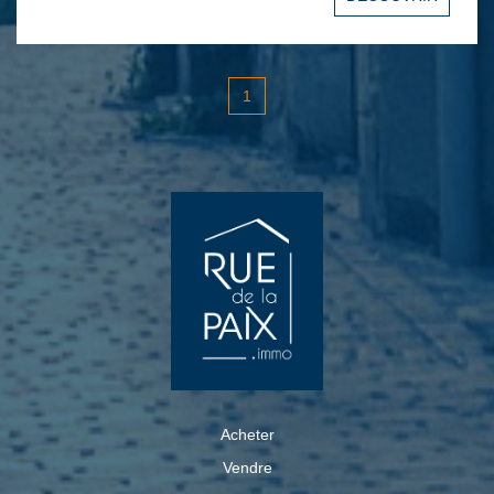
l'électricité des parties communes. Les ordures
ménagères seront facturées en fin d'année). =Dépôt de
garantie : 320€. Les honoraires à la charge du locataire
sont de 243.21€ correspondant à 66.33€ pour la
réalisation de l'état des lieux d'entrée et 176.88€ pour la
1
constitution du dossier, l'étude de solvabilité, la réalisation
des visites et la rédaction du bail. COTE CANDIDATURE :
=Ce bien vous intéresse et vous souhaitez visiter ?
Déposez votre dossier de candidature sur le site ZELOK
avec le code agence ZELOK32934 et notre conseiller
vous recontactera uniquement à la suite de l'étude de
celui-ci. REF : 3397LD Les informations sur les risques
auxquels ce bien est exposé sont disponibles sur le site
Géorisques : www.georisques.gouv.fr
Acheter
Vendre