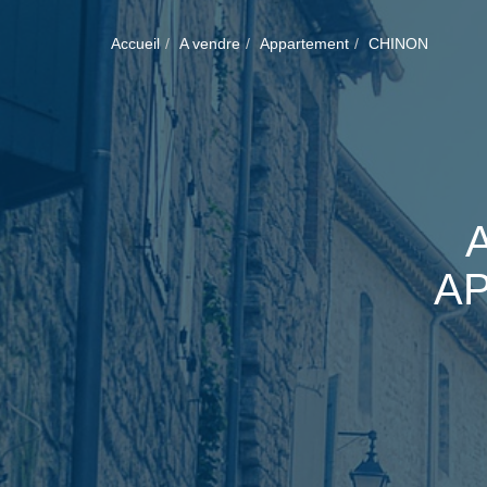
Accueil
A vendre
Appartement
CHINON
A