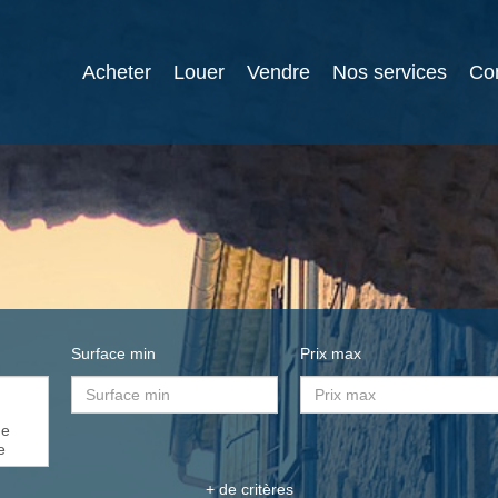
Acheter
Louer
Vendre
Nos services
Co
Surface min
Prix max
+ de critères