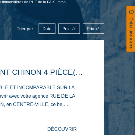
s immobilières de RUE de la PAIX .immo.
Créer une alerte
Trier par :
Date
Prix -/+
Prix +/-
APPARTEMENT CHINON 4 PIÈCE(S) 104 M2 - VUE SUR LA VIENNE
BLE ET INCOMPARABLE SUR LA
N, en CENTRE-VILLE, ce bel
ussmannien rénové avec goût, de 104
 Il se trouve au premier étage. L'entrée
DÉCOUVRIR
 suite le ton, avec son travertin et