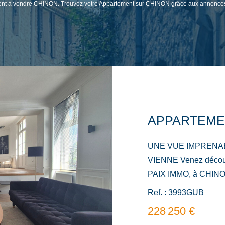
ement à vendre CHINON. Trouvez votre Appartement sur CHINON grâce aux annonce
UNE VUE IMPRENA
VIENNE Venez découvrir avec votre agence RUE DE LA
PAIX IMMO, à CHINO
appartement style Ha
Ref. : 3993GUB
m², baigné de lumière.
228 250 €
commune donne tout de