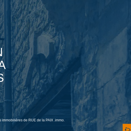
N
A
S
 immobilières de RUE de la PAIX .immo.