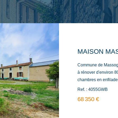
Commune de Massognes
à rénover d'environ 8
chambres en enfilade
(pratique pour accéde
Ref. : 4055GWB
canalisation et passage d'électric
68 350 €
sur l'ensemble et gra
agrandissement non n
des dépendances type 