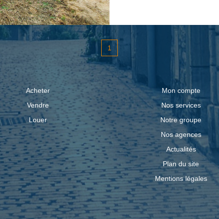
tout sur un terrain de
en tuiles réalisée da
de cheminée pour l'in
1
accueille téléphoniq
18h30 sans interruption. Ref : 4055GWB Les infor
sur les risques auxqu
Acheter
Mon compte
sur le site Géorisque
Vendre
Nos services
Louer
Notre groupe
Nos agences
Actualités
Plan du site
Mentions légales