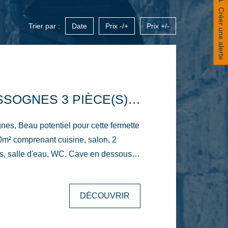
Créer une alerte
Trier par :
Date
Prix -/+
Prix +/-
MAISON MASSOGNES 3 PIÈCE(S) 87.2 M2
, Beau potentiel pour cette fermette
0m² comprenant cuisine, salon, 2
s, salle d'eau, WC. Cave en dessous
r et modifier vos réseaux de
ité). Grenier aménageable
DÉCOUVRIR
nge attenant de 55m² pour prévoir un
égligeable. Vous trouverez également
anciennes écuries et petits toits. Le