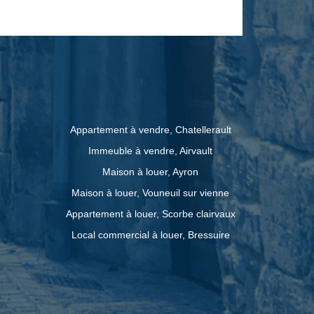
 plus de 3400m². Toiture de l'habitation
ns les années 90, présence de conduits
stallation de poêles. Votre agence vous
uement du lundi au vendredi de 8h30 à
mations
els ce bien est exposé sont disponibles
Appartement à vendre, Chatellerault
s : www.georisques.gouv.fr
Immeuble à vendre, Airvault
Maison à louer, Ayron
Maison à louer, Vouneuil sur vienne
Appartement à louer, Scorbe clairvaux
Local commercial à louer, Bressuire