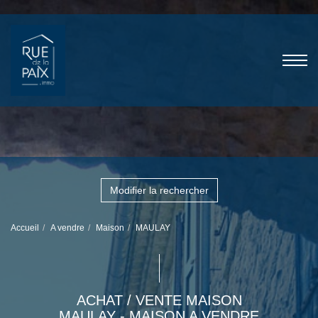
Modifier la rechercher
Accueil
A vendre
Maison
MAULAY
ACHAT / VENTE MAISON
MAULAY - MAISON A VENDRE