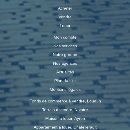
propriété saura évoluer avec vos projets de vie. Une visite
vous permettra d'en apprécier pleinement les volumes, la
Acheter
qualité des prestations et tout son potentiel. Le standard
Vendre
téléphonique de vos agences est ouvert du lundi au
vendredi de 8h30 à 18h30 sans interruption. Ref:
Louer
3913CLM Les informations sur les risques auxquels ce
bien est exposé sont disponibles sur le site Géorisques :
Mon compte
www.georisques.gouv.fr
Nos services
Notre groupe
Nos agences
Actualités
Plan du site
Mentions légales
Fonds de commerce à vendre, Loudun
Terrain à vendre, Naintre
Maison à louer, Ayron
Appartement à louer, Chatellerault